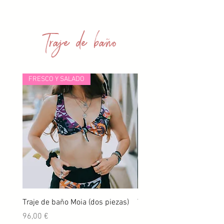
Traje de baño
FRESCO Y SALADO
Traje de baño Moia (dos piezas)
Traje de baño Ludia (dos 
Precio
Precio
96,00 €
96,00 €