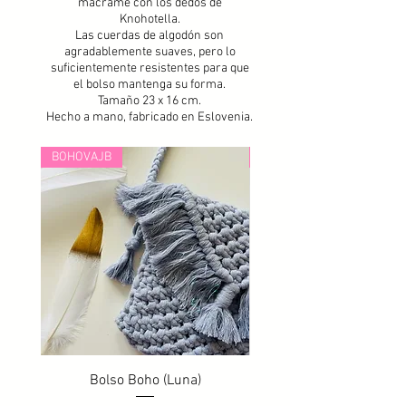
macramé con los dedos de
Knohotella.
Las cuerdas de algodón son
agradablemente suaves, pero lo
suficientemente resistentes para que
el bolso mantenga su forma.
Tamaño 23 x 16 cm.
Hecho a mano, fabricado en Eslovenia.
BOHOVAJB
BOHOVAJB
Bolso Boho (Luna)