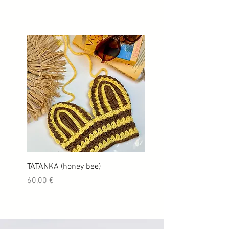
TATANKA (honey bee)
TATANKA (Aperol)
Precio
Precio
60,00 €
60,00 €