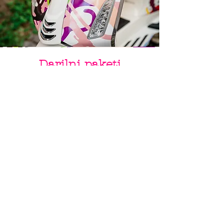
Darilni paketi
Ob nakupu Vespe s katerokoli poslikavo
by Varishana Design, prejmete darilni
paket z Varishana izdelki.
Izdelki se razlikujejo, so pa vedno v slogu
poletja, prhutavosti in morskega vzdušja.
IZDELKI