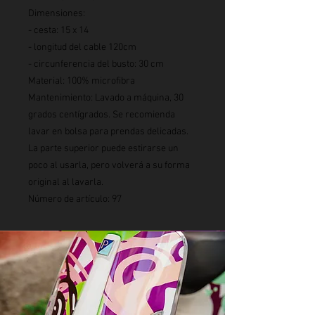
Dimensiones:
- cesta: 15 x 14
- longitud del cable 120cm
- circunferencia del busto: 30 cm
Material: 100% microfibra
Mantenimiento: Lavado a máquina, 30
grados centígrados. Se recomienda
lavar en bolsa para prendas delicadas.
La parte superior puede estirarse un
poco al usarla, pero volverá a su forma
original al lavarla.
Número de artículo: 97