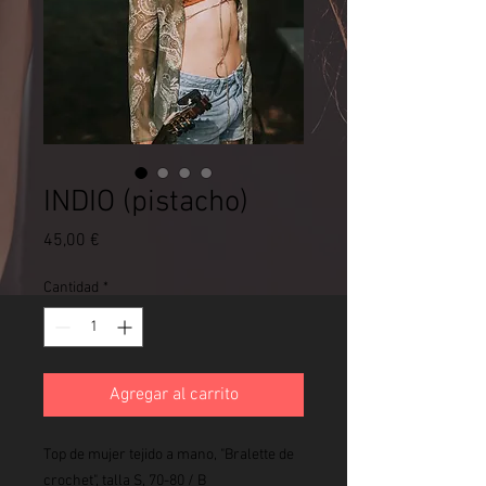
INDIO (pistacho)
Precio
45,00 €
Cantidad
*
Agregar al carrito
Top de mujer tejido a mano, "Bralette de
crochet", talla S, 70-80 / B