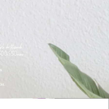
lo de fotosonido
.500x350mm
ás
ces.