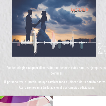
Ejemp
dim
Puedes elegir cualquier dimensión que desees: estos son los ejemplos m
comunes.
Al personalizar, el precio incluye cambiar todo el diseño de tu sonido dos ve
Acordaremos una tarifa adicional por cambios adicionales.