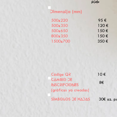
sólida
Dimenzija (mm)
500x220
95 €
500x350
120 €
500x650
150 €
800x350
150 €
1500x700
350 €
Código QR
10 €
CAMBIO DE
8€
INSCRIPCIONES
(gráficos ya creados)
SÍMBOLOS DE HADAS
30€ oz. p