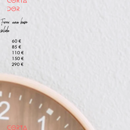
CORTA
DOR
Forex: una base
sólida
60 €
85 €
110 €
150 €
290 €
CORTA