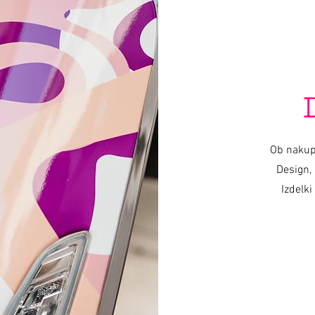
Voz de Varishana © Infinity Photography _ Nadica Petrova (foto y video)
TRICICLO © 2019 foto Nik Vidmar
Bufandas © 2017 foto Katja Žagar
Presentador © 2019 foto Miro Majcen (para POPTV)
Ob nakup
Design, 
Izdelki