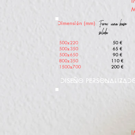
I
M
Forex: una base
Dimensión (mm)
sólida
500x220
50 €
500x350
65 €
500x650
90 €
800x350
110 €
1500x700
200 €
DISEÑO PERSONALIZADO - 
I