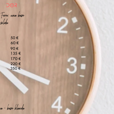
DOR
Forex: una base
sólida
50 €
60 €
90 €
135 €
170 €
220 €
350 €
na - base blanda