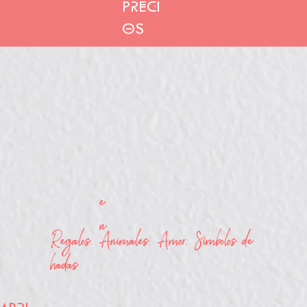
PRECI
OS
e
n
Regalos, Animales, Amor, Símbolos de
hadas