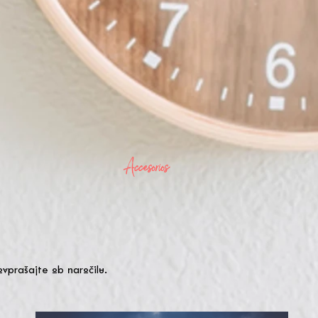
Accesorios
ovprašajte ob naročilu.