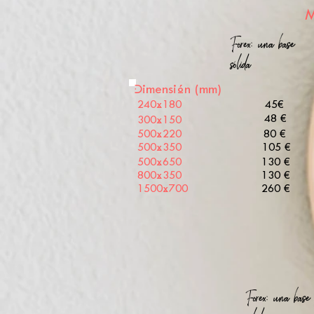
M
Forex: una base
sólida
Dimensión (mm)
240x180
45€
48 €
300x150
500x220
80 €
500x350
105 €
500x650
130 €
800x350
130 €
1500x700
260 €
Forex: una base