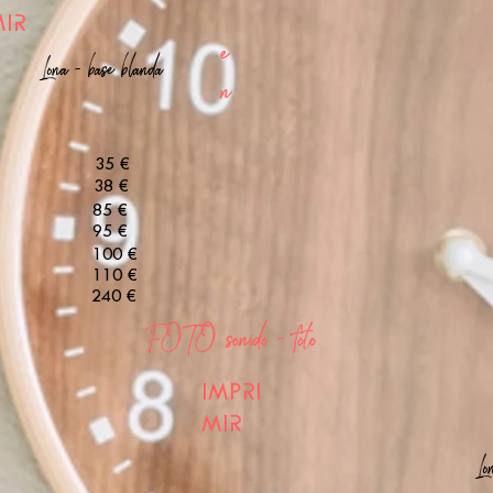
IR
e
Lona - base blanda
n
35 €
38 €
85 €
95 €
100 €
110 €
240 €
FOTO sonido - foto
IMPRI
MIR
Lo