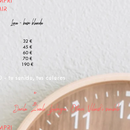
MPRI
IR
Lona - base blanda
32 €
45 €
60 €
70 €
190 €
tu sonido, tus colores
e
n
Darila, Zivali, Ljubezen, Otroci, Vilinski simboli
MPRI