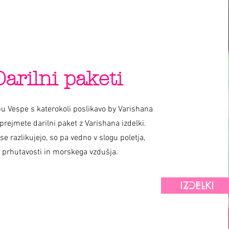
Darilni paketi
u Vespe s katerokoli poslikavo by Varishana
prejmete darilni paket z Varishana izdelki.
 se razlikujejo, so pa vedno v slogu poletja,
prhutavosti in morskega vzdušja.
IZDELKI