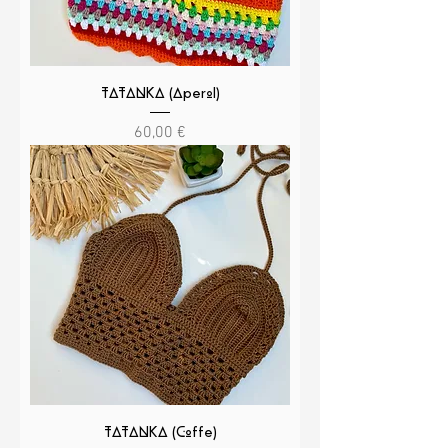
TATANKA (Aperol)
Precio
60,00 €
TATANKA (Coffe)