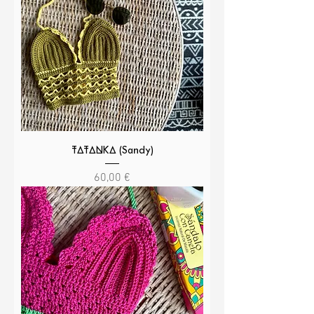
TATANKA (Sandy)
Precio
60,00 €