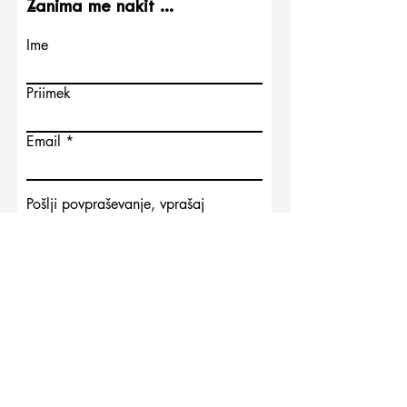
Zanima me nakit ...
Ime
Priimek
Email
Pošlji povpraševanje, vprašaj
Pošlji