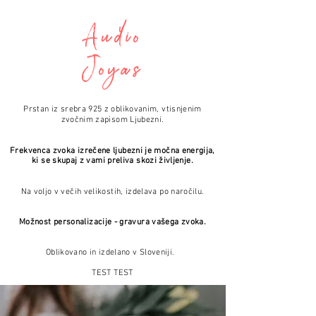
v
Audio
Joyas
Prstan iz srebra 925 z oblikovanim, vtisnjenim
zvočnim zapisom Ljubezni.
Frekvenca zvoka izrečene ljubezni je močna energija,
ki se skupaj z vami preliva skozi življenje.
Na voljo v večih velikostih, izdelava po naročilu.
Možnost personalizacije - gravura vašega zvoka.
Oblikovano in izdelano v Sloveniji.
TEST TEST