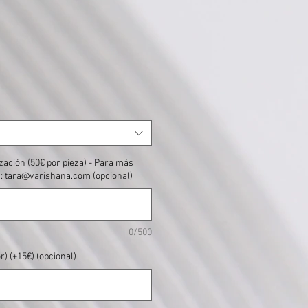
ación (50€ por pieza) - Para más
n: tara@varishana.com (opcional)
0/500
r) (+15€) (opcional)