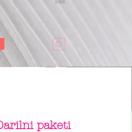
0/500
Darilni paketi