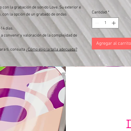
o con la grabación de sonido Love. Su exterior e
Cantidad
*
te, con la opción de un grabado de ondas
14 días.
o a convenir y valoración de la complejidad de
Agregar al carrito
ara ti, consulta
¿Cómo elijo la talla adecuada?
Voz de Varishana © Infinity Photography _ Nadica Petrova (foto y video)
TRICICLO © 2019 foto Nik Vidmar
Bufandas © 2017 foto Katja Žagar
Presentador © 2019 foto Miro Majcen (para POPTV)