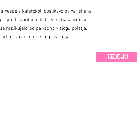
u Vespe s katerokoli poslikavo by Varishana
prejmete darilni paket z Varishana izdelki.
 se razlikujejo, so pa vedno v slogu poletja,
prhutavosti in morskega vzdušja.
IZDELKI