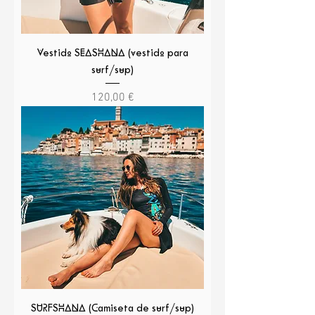
Vestido SEASHANA (vestido para
surf/sup)
Precio
120,00 €
SURFSHANA (Camiseta de surf/sup)