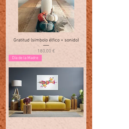
Gratitud (símbolo élfico + sonido)
Precio
180,00 €
Día de la Madre