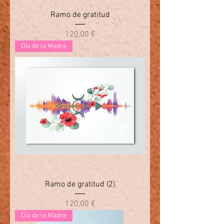
Ramo de gratitud
Precio
120,00 €
Día de la Madre
Ramo de gratitud (2)
Precio
120,00 €
Día de la Madre