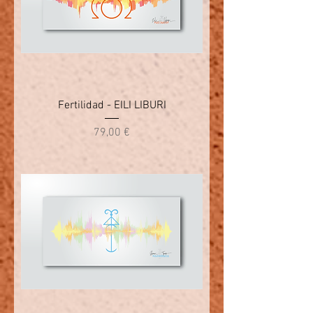
Fertilidad - EILI LIBURI
Precio
79,00 €