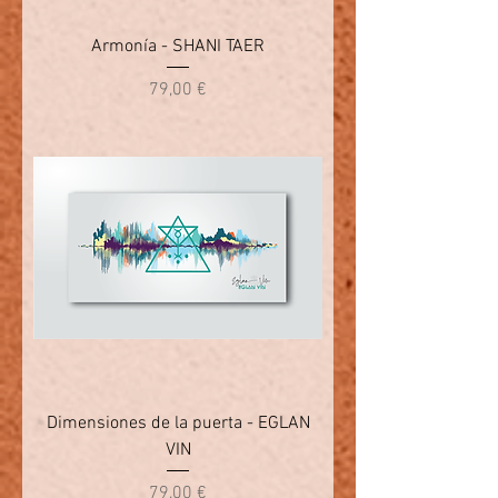
Armonía - SHANI TAER
Precio
79,00 €
Dimensiones de la puerta - EGLAN
VIN
Precio
79,00 €