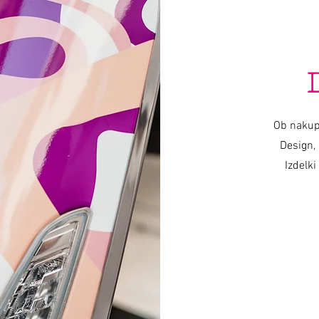
TRICICLO © 2019 foto Nik Vidmar
Bufandas © 2017 foto Katja Žagar
Presentador © 2019 foto Miro Majcen (para POPTV)
Ob nakup
Design, 
Izdelki