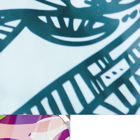
Voz de Varishana © Infinity Photography _ Nadica Petrova (foto y video)