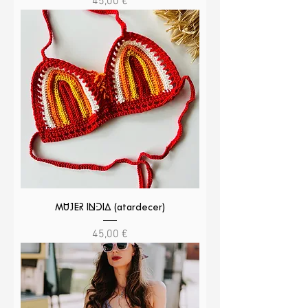
Precio
45,00 €
MUJER INDIA (atardecer)
Precio
45,00 €