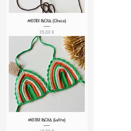
MUJER INDIA (Choco)
Precio
35,00 €
MUJER INDIA (Lolita)