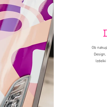
Voz de Varishana © Infinity Photography _ Nadica Petrova (foto y video)
TRICICLO © 2019 foto Nik Vidmar
Bufandas © 2017 foto Katja Žagar
Presentador © 2019 foto Miro Majcen (para POPTV)
Ob nakup
Design, 
Izdelki