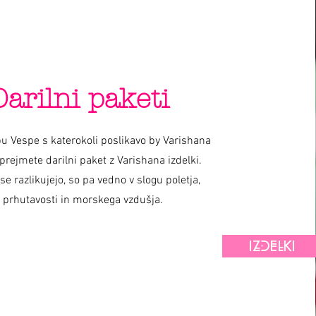
Darilni paketi
u Vespe s katerokoli poslikavo by Varishana
prejmete darilni paket z Varishana izdelki.
 se razlikujejo, so pa vedno v slogu poletja,
prhutavosti in morskega vzdušja.
IZDELKI