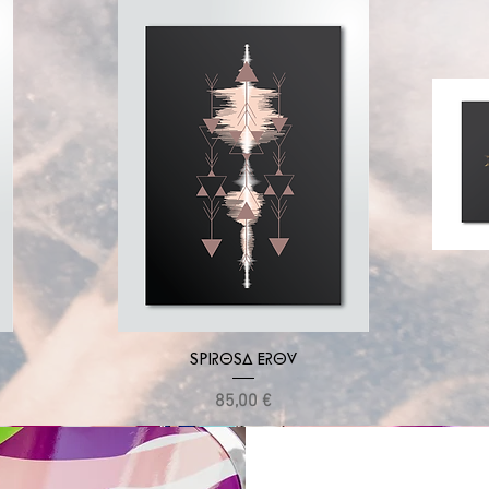
Vista rápida
SPIROSA EROV
Precio
85,00 €