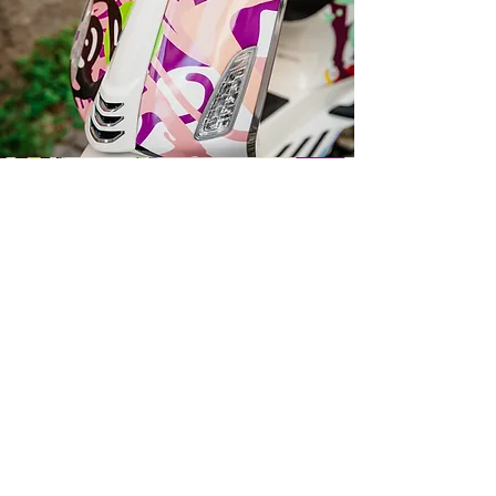
Darilni paketi
Ob nakupu Vespe s katerokoli poslikavo
by Varishana Design, prejmete darilni
paket z Varishana izdelki.
Izdelki se razlikujejo, so pa vedno v slogu
poletja, prhutavosti in morskega vzdušja.
IZDELKI