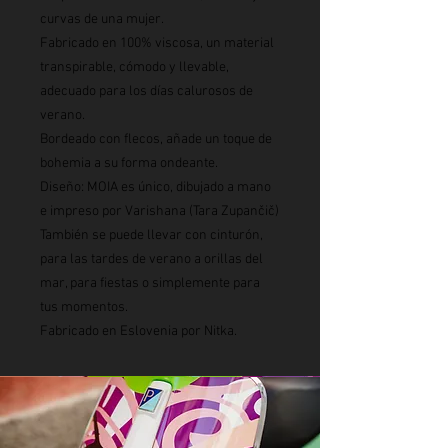
curvas de una mujer.
Fabricado en 100% viscosa, un material
transpirable, cómodo y llevable,
adecuado para los días calurosos de
verano.
Bordeado con flecos, añade un toque de
bohemia a su forma ondeante.
Diseño: MOIA es único, dibujado a mano
e impreso por Varishana (Tara Zupančič)
También se puede llevar con cinturón,
para las tardes de verano a orillas del
mar, para fiestas o simplemente para
tus momentos.
Fabricado en Eslovenia por Nitka.