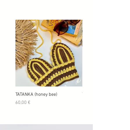
TATANKA (honey bee)
TATANKA (Aperol)
Cijena
Cijena
60,00 €
60,00 €