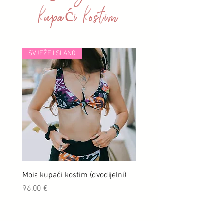
kupaći kostim
SVJEŽE I SLANO
Moia kupaći kostim (dvodijelni)
Ludia kupaći kostim (dvod
Cijena
Cijena
96,00 €
96,00 €