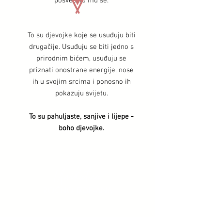
posvećuju mu se.
To su djevojke koje se usuđuju biti
drugačije. Usuđuju se biti jedno s
prirodnim bićem, usuđuju se
priznati onostrane energije, nose
ih u svojim srcima i ponosno ih
pokazuju svijetu.
To su pahuljaste, sanjive i lijepe -
boho djevojke.
Unikatna
ROČNO IZDELANA