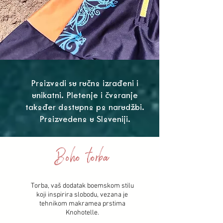
Proizvodi su ručno izrađeni i
unikatni. Pletenje i čvoranje
također dostupno po narudžbi.
Proizvedeno u Sloveniji.
Boho torba
Torba, vaš dodatak boemskom stilu
koji inspirira slobodu, vezana je
tehnikom makramea prstima
Knohotelle.