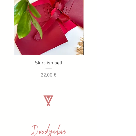
Skirt-ish belt
Cijena
22,00 €
Dvodijelni