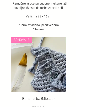
Pamučne vrpce su ugodno mekane, ali
dovoljno čvrste da torba zadrži oblik.
Veličina 23 x 16 cm.
Ručno izrađeno, proizvedeno u
Sloveniji.
BOHOVAJB
BOHOVAJB
Boho torba (Mjesec)