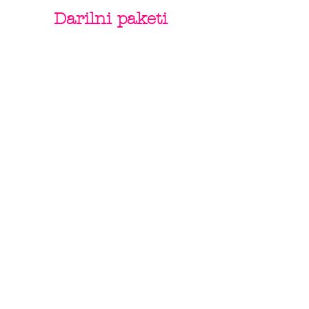
Darilni paketi
Ob nakupu Vespe s katerokoli poslikavo
by Varishana Design, prejmete darilni
paket z Varishana izdelki.
Izdelki se razlikujejo, so pa vedno v slogu
poletja, prhutavosti in morskega vzdušja.
IZDELKI