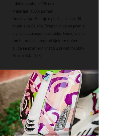
- duljina kabela 120 cm
Materijal: 100% pamuk
Održavanje: Pranje u perilici rublja, 30
stupnjeva Celzija. Preporučuje se pranje
u vrećici za osjetljivo rublje. Gornji dio se
može malo rastegnuti tijekom nošenja,
ali će se pranjem vratiti u prvobitni oblik.
Broj artikla: 128