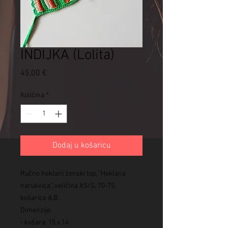
INDIJKA (Lolita)
Cijena
45,00 €
Količina
*
Dodaj u košaricu
Ručno heklani ženski top, "Heklana
narukvica", veličina XS/S, 70-75,
košarice A,B.
Dimenzije:
- košara: 15 x 14