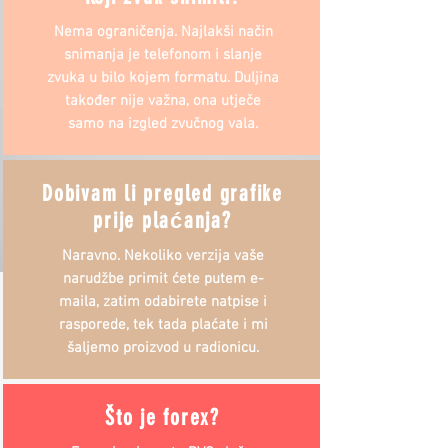
Nema ograničenja. Najlakši način
snimanja je telefonom i slanje
zvuka u bilo kojem formatu. Duljina
također nije važna, ona utječe
samo na izgled zvučnog vala.
Dobivam li pregled grafike
prije plaćanja?
Naravno. Nekoliko verzija vaše
narudžbe primit ćete putem e-
maila, zatim odabirete natpise i
rasporede, tek tada plaćate i mi
šaljemo proizvod u radionicu.
Što je forex?