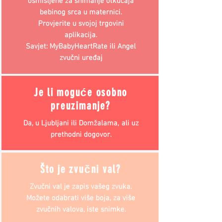
osmišljene za snimanje otkucaja
bebinog srca u maternici.
Provjerite u svojoj trgovini
aplikacija.
Savjet: MyBabyHeartRate ili Angel
zvučni uređaj
Je li moguće osobno
preuzimanje?
Da, u Ljubljani ili Domžalama,
ali uz
prethodni dogovor.
Što je zvučni val?
Zvučni val je zapis vašeg zvuka.
Možete odabrati više boja, za više
zvučnih valova, iste snimke.