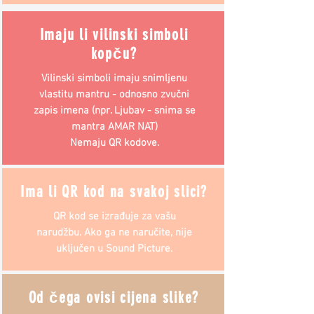
Imaju li vilinski simboli
kopču?
Vilinski simboli imaju snimljenu
vlastitu mantru - odnosno zvučni
zapis imena (npr. Ljubav - snima se
mantra AMAR NAT)
Nemaju QR kodove.
Ima li QR kod na svakoj slici?
QR kod se izrađuje za vašu
narudžbu. Ako ga ne naručite, nije
uključen u Sound Picture.
Od čega ovisi cijena slike?