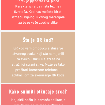
Forex je pjenasta PVC ploča.
Karakterizira ga mala težina i
čvrstoća. Kod nas možete birati
između bijelog ili crnog materijala
za bazu vaše zvučne slike.
Što je QR kod?
QR kod vam omogućuje slušanje
stvarnog zvuka koji ste namijenili
za zvučnu sliku. Nalazi se na
stražnjoj strani slike. Može se lako
pročitati kamerom telefona ili
aplikacijom za skeniranje QR koda.
Kako snimiti otkucaje srca?
Najlakši način je pomoću aplikacije