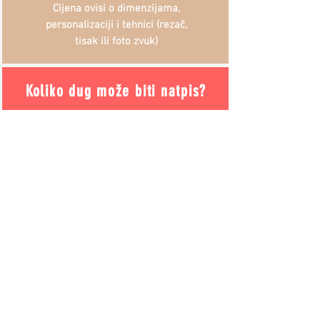
Cijena ovisi o dimenzijama,
personalizaciji i tehnici (rezač,
tisak ili foto zvuk)
Koliko dug može biti natpis?
Ovisno o dimenzijama i grafici.
Obično se rečenica ili dvije tiskaju
na prednjoj strani, ali ako je stih ili
posveta dulja, može se tiskati i na
stražnjoj strani slike.