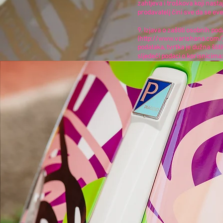
zahtjeva i troškova koji nast
prodavatelj čini sve da se ev
9. Izjava o zaštiti osobnih p
(
http://www.varishana.com/)
podataka, tvrtka je dužna štit
sljedeći podaci o korisnicima