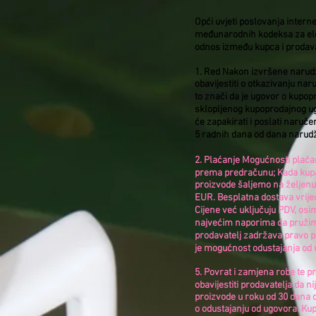
Opći uvjeti poslovanja intern
međunarodnih kodeksa za elek
odnos između kupca i prodavat
1. Red Nakon izvršene narudž
obavijestiti o otkazivanju n
to znači da je ugovor o kupop
sklopljenog kupoprodajnog ugo
će zapakirati i poslati naruč
5 radnih dana od dana narudžb
2. Plaćanje Mogućnosti plaćan
prema predračunu; Kada kupa
proizvode šaljemo na željenu 
EUR. Besplatna dostava vrijed
Cijene već uključuju PDV, osim
najvećim naporima da pružimo 
prodavatelj zadržava pravo p
je mogućnost odustajanja od 
5. Povrat i zamjena robe te 
obavijestiti prodavatelja da n
proizvode u roku od 30 dana o
o odustajanju od ugovora. Kup