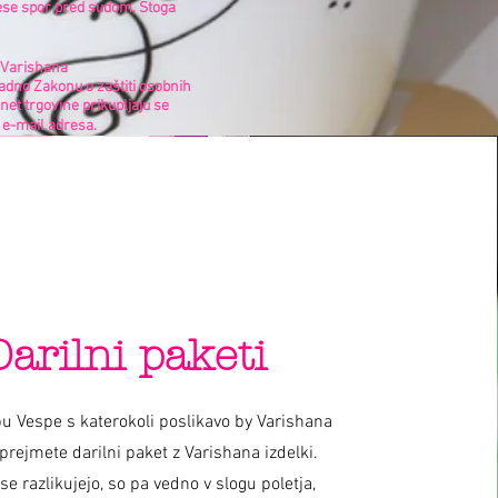
nese spor pred sudom. Stoga
m Varishana
adno Zakonu o zaštiti osobnih
net trgovine prikupljaju se
, e-mail adresa.
Darilni paketi
u Vespe s katerokoli poslikavo by Varishana
prejmete darilni paket z Varishana izdelki.
 se razlikujejo, so pa vedno v slogu poletja,