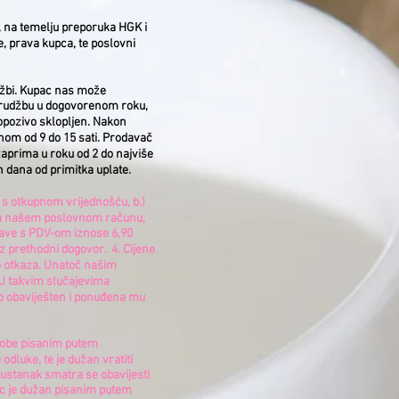
), na temelju preporuka HGK i
, prava kupca, te poslovni
džbi. Kupac nas može
narudžbu u dogovorenom roku,
eopozivo sklopljen. Nakon
nom od 9 do 15 sati. Prodavač
zaprima u roku od 2 do najviše
dana od primitka uplate. ​
 s otkupnom vrijednošću, b.)
 na našem poslovnom računu,
stave s PDV-om iznose 6,90
prethodni dogovor. ​ 4. Cijene
do otkaza. Unatoč našim
. U takvim slučajevima
o obaviješten i ponuđena mu
 robe pisanim putem
odluke, te je dužan vratiti
dustanak smatra se obavijesti
pac je dužan pisanim putem