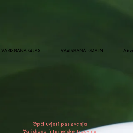
VARISHANA GLAS
VARISHANA DIZAJN
Abo
Opći uvjeti poslovanja
Varishana internetske trgovine