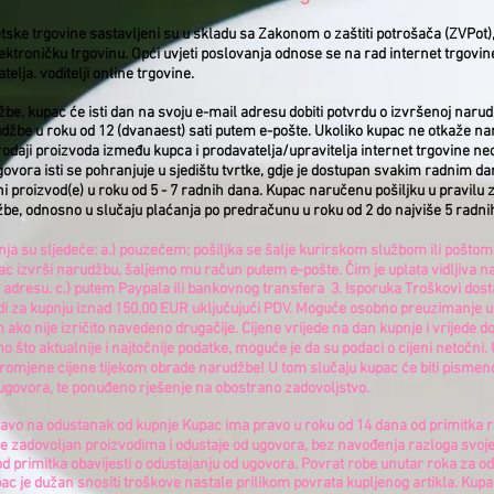
etske trgovine sastavljeni su u skladu sa Zakonom o zaštiti potrošača (ZVPot
troničku trgovinu. Opći uvjeti poslovanja odnose se na rad internet trgovine
elja. voditelji online trgovine.
be, kupac će isti dan na svoju e-mail adresu dobiti potvrdu o izvršenoj naru
arudžbe u roku od 12 (dvanaest) sati putem e-pošte. Ukoliko kupac ne otkaže 
rodaji proizvoda između kupca i prodavatelja/upravitelja internet trgovine n
vora isti se pohranjuje u sjedištu tvrtke, gdje je dostupan svakim radnim da
eni proizvod(e) u roku od 5 - 7 radnih dana. Kupac naručenu pošiljku u pravilu 
e, odnosno u slučaju plaćanja po predračunu u roku od 2 do najviše 5 radnih 
ja su sljedeće: a.) pouzećem; pošiljka se šalje kurirskom službom ili poštom
c izvrši narudžbu, šaljemo mu račun putem e-pošte. Čim je uplata vidljiva
adresu. c.) putem Paypala ili bankovnog transfera ​ 3. Isporuka Troškovi do
i za kupnju iznad 150,00 EUR uključujući PDV. Moguće osobno preuzimanje uz 
 ako nije izričito navedeno drugačije. Cijene vrijede na dan kupnje i vrijede 
što aktualnije i najtočnije podatke, moguće je da su podaci o cijeni netočni
romjene cijene tijekom obrade narudžbe! U tom slučaju kupac će biti pismen
ugovora, te ponuđeno rješenje na obostrano zadovoljstvo.
pravo na odustanak od kupnje Kupac ima pravo u roku od 14 dana od primitka
ije zadovoljan proizvodima i odustaje od ugovora, bez navođenja razloga svoje 
d primitka obavijesti o odustajanju od ugovora. Povrat robe unutar roka za o
ac je dužan snositi troškove nastale prilikom povrata kupljenog artikla. Ku