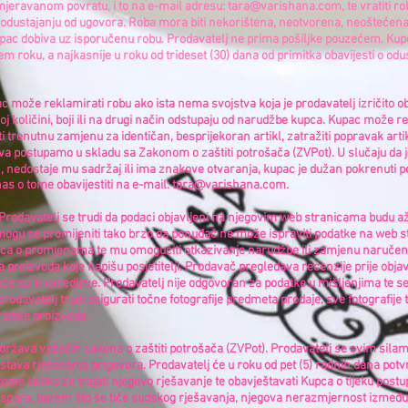
amjeravanom povratu, i to na e-mail adresu:
tara@varishana.com
, te vratiti 
 o odustajanju od ugovora. Roba mora biti nekorištena, neotvorena, neoštećena 
kupac dobiva uz isporučenu robu. Prodavatelj ne prima pošiljke pouzećem. Kupo
oku, a najkasnije u roku od trideset (30) dana od primitka obavijesti o odu
c može reklamirati robu ako ista nema svojstva koja je prodavatelj izričito ob
oj količini, boji ili na drugi način odstupaju od narudžbe kupca. Kupac može r
i trenutnu zamjenu za identičan, besprijekoran artikl, zatražiti popravak arti
tva postupamo u skladu sa Zakonom o zaštiti potrošača (ZVPot). U slučaju da je
n, nedostaje mu sadržaj ili ima znakove otvaranja, kupac je dužan pokrenuti 
s o tome obavijestiti na e-mail:
tara@varishana.com
.
Prodavatelj se trudi da podaci objavljeni na njegovim web stranicama budu až
a mogu se promijeniti tako brzo da ponuđač ne može ispraviti podatke na web 
kupca o promjenama te mu omogućiti otkazivanje narudžbe ili zamjenu naručen
 proizvoda koje napišu posjetitelji. Prodavač pregledava recenzije prije objav
će su ili uvredljive. Prodavatelj nije odgovoran za podatke u mišljenjima te 
e prodavatelj trudi osigurati točne fotografije predmeta prodaje, sve fotografije
stike proizvoda. ​
idržava važećih zakona o zaštiti potrošača (ZVPot). Prodavatelj se svim silama
stava rješavanja prigovora. Prodavatelj će u roku od pet (5) radnih dana potvr
 tome koliko će trajati njegovo rješavanje te obavještavati Kupca o tijeku postu
og spora, barem što se tiče sudskog rješavanja, njegova nerazmjernost izmeđ