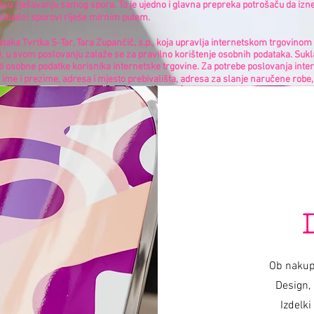
aju u rješavanju samog spora. To je ujedno i glavna prepreka potrošaču da iz
entualni sporovi riješe mirnim putem.
odataka Tvrtka S-Tar, Tara Zupančič, s.p., koja upravlja internetskom trgovino
,
u svom poslovanju zalaže se za pravilno korištenje osobnih podataka. Sukl
iti osobne podatke korisnika internetske trgovine. Za potrebe poslovanja inter
: ime i prezime, adresa i mjesto prebivališta, adresa za slanje naručene robe
Varishana Voice © Infinity Photography _ Nadica Petrova (fotografija i video)
TRIKIL © 2019 foto Nik Vidmar
Šalovi © 2017 foto Katja Žagar
Voditelj © 2019 foto Miro Majcen (za POPTV)
Ob nakup
Design, 
Izdelki