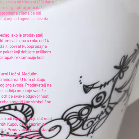
robu u roku od trideset (30) dana
i u originalnoj ambalaži.
prodajna cijena će biti
stajanju od ugovora, bez da
ećao, ako je prodavatelj
eklamirati robu u roku od 14
kla ili povrat kupoprodajne
 paket koji dobijete prilikom
postupak reklamacije kod
urni i točni. Međutim,
stranicama. U tom slučaju
og proizvoda. Prodavatelj ne
e i odbija one koje sadrže
se odriče svake odgovornosti
 treba shvatiti kao simbolične.
 trudi ispuniti svoju dužnost
diti Kupcu da je zaprimio
pka. Prodavatelj je svjestan da
u ekonomske vrijednosti