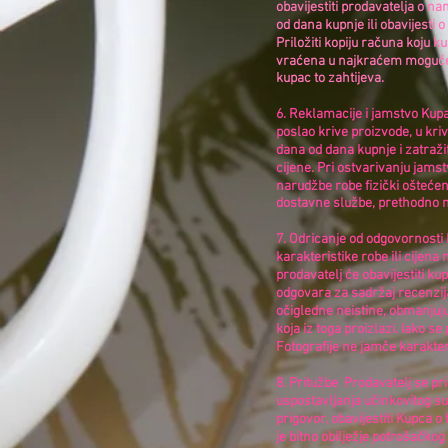
obavijestiti prodavatelja o n
od dana kupnje ili obavijesti
Priložiti kopiju računa koju 
vraćena u najkraćem mogućem r
kupac to zahtijeva.
6. Reklamacije i jamstvo Kupa
poslao krive proizvode, u kriv
dana od dana kupnje i zatražit
cijene. Pri ostvarivanju jams
narudžbe robe fizički ošteće
dostavne službe, prethodno na
7. Odricanje od odgovornosti 
karakteristike robe ili cijen
prodavatelj će obavijestiti 
odgovara za sadržaj recenzija
očigledne neistine, obmanjuju
koja iz toga proizlazi. Iako s
Fotografije ne jamče karakteri
8. Pritužbe Prodavatelj se pr
uspostavljanja učinkovitog su
prigovor, obavijestiti Kupca o
je bitno obilježje potrošačk