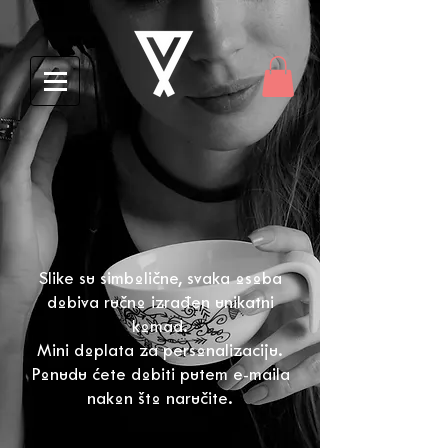
Slike su simbolične, svaka osoba
dobiva ručno izrađen unikatni
komad.
Mini doplata za personalizaciju.
Ponudu ćete dobiti putem e-maila
nakon što naručite.