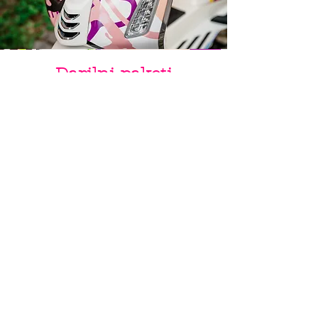
Darilni paketi
Ob nakupu Vespe s katerokoli poslikavo
by Varishana Design, prejmete darilni
paket z Varishana izdelki.
Izdelki se razlikujejo, so pa vedno v slogu
poletja, prhutavosti in morskega vzdušja.
IZDELKI