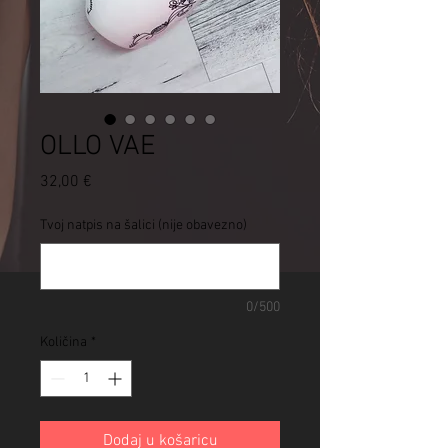
OLLO VAE
Cijena
32,00 €
Tvoj natpis na šalici (nije obavezno)
0/500
Količina
*
Dodaj u košaricu