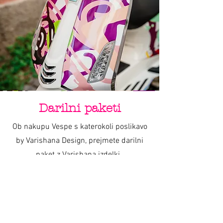
Darilni paketi
Ob nakupu Vespe s katerokoli poslikavo
by Varishana Design, prejmete darilni
paket z Varishana izdelki.
Izdelki se razlikujejo, so pa vedno v slogu
poletja, prhutavosti in morskega vzdušja.
IZDELKI