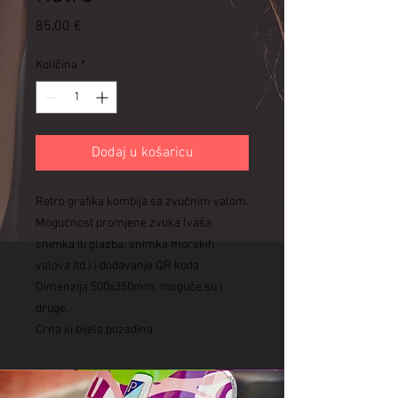
Cijena
85,00 €
Količina
*
Dodaj u košaricu
Retro grafika kombija sa zvučnim valom.
Mogućnost promjene zvuka (vaša
snimka ili glazba, snimka morskih
valova itd.) i dodavanje QR koda.
Dimenzija 500x350mm, moguće su i
druge.
Crna ili bijela pozadina.