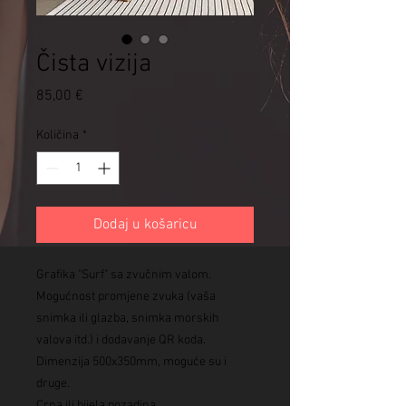
Čista vizija
Cijena
85,00 €
Količina
*
Dodaj u košaricu
Grafika "Surf" sa zvučnim valom.
Mogućnost promjene zvuka (vaša
snimka ili glazba, snimka morskih
valova itd.) i dodavanje QR koda.
Dimenzija 500x350mm, moguće su i
druge.
Crna ili bijela pozadina.