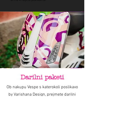
Darilni paketi
Ob nakupu Vespe s katerokoli poslikavo
by Varishana Design, prejmete darilni
paket z Varishana izdelki.
Izdelki se razlikujejo, so pa vedno v slogu
poletja, prhutavosti in morskega vzdušja.