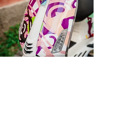
Darilni paketi
Ob nakupu Vespe s katerokoli poslikavo
by Varishana Design, prejmete darilni
paket z Varishana izdelki.
Izdelki se razlikujejo, so pa vedno v slogu
poletja, prhutavosti in morskega vzdušja.