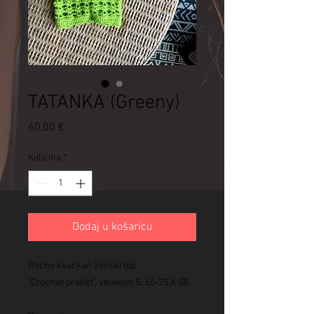
TATANKA (Greeny)
Cijena
60,00 €
Količina
*
Dodaj u košaricu
Ročno kvačkan ženski top,
"Crochet brallet", velikosti S, 65-75 A (B)