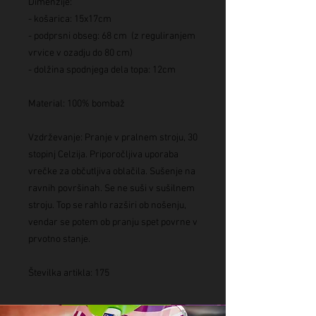
Dimenzije:
- košarica: 15x17cm
- podprsni obseg: 68 cm (z reguliranjem
vrvice v ozadju do 80 cm)
- dolžina spodnjega dela topa: 12cm
Material: 100% bombaž
Vzdrževanje: Pranje v pralnem stroju, 30
stopinj Celzija. Priporočljiva uporaba
vrečke za občutljiva oblačila. Sušenje na
ravnih površinah. Se ne suši v sušilnem
stroju. Top se rahlo razširi ob nošenju,
vendar se potem ob pranju spet povrne v
prvotno stanje.
Številka artikla: 175