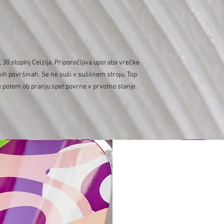
30 stopinj Celzija. Priporočljiva uporaba vrečke
nih površinah. Se ne suši v sušilnem stroju. Top
e potem ob pranju spet povrne v prvotno stanje.
Varishana Voice © Infinity Photography _ Nadica Petrova (fotografija i video)
TRIKIL © 2019 foto Nik Vidmar
Šalovi © 2017 foto Katja Žagar
Voditelj © 2019 foto Miro Majcen (za POPTV)