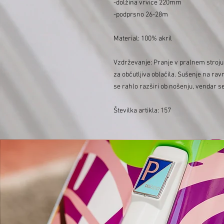
-dolžina vrvice 220mm
-podprsno 26-28m
Material: 100% akril
Vzdrževanje: Pranje v pralnem stroju, 
za občutljiva oblačila. Sušenje na rav
se rahlo razširi ob nošenju, vendar s
Številka artikla: 157