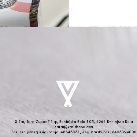
S-Tar, Tara Zupančič sp, Bohinjska Bela 105, 4263 Bohinjska Bela
tara@varishana.com
Broj socijalnog osiguranja: 48846961, Registarski broj 6406394000