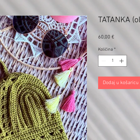
TATANKA (ol
Cijena
60,00 €
Količina
*
Dodaj u košaricu