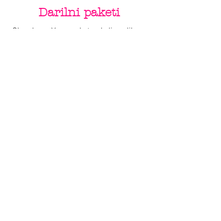
Darilni paketi
Ob nakupu Vespe s katerokoli poslikavo
by Varishana Design, prejmete darilni
paket z Varishana izdelki.
Izdelki se razlikujejo, so pa vedno v slogu
poletja, prhutavosti in morskega vzdušja.
IZDELKI