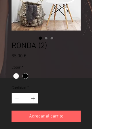
RONDA (2)
Precio
85,00 €
Color
*
Cantidad
*
Agregar al carrito