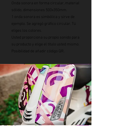
Onda sonora en forma circular, material
sólido, dimensiones 500x350mm.
1 onda sonora es simbólica y sirve de
ejemplo. Se agregó gráfico circular. Tú
eliges los colores.
Usted proporciona su propio sonido para
su producto y elige el título usted mismo.
Posibilidad de añadir código QR.