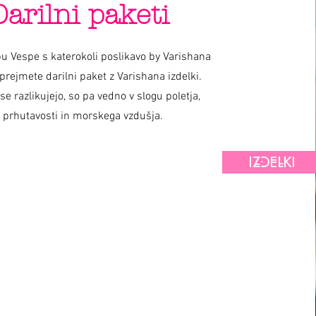
Darilni paketi
u Vespe s katerokoli poslikavo by Varishana
prejmete darilni paket z Varishana izdelki.
 se razlikujejo, so pa vedno v slogu poletja,
prhutavosti in morskega vzdušja.
IZDELKI