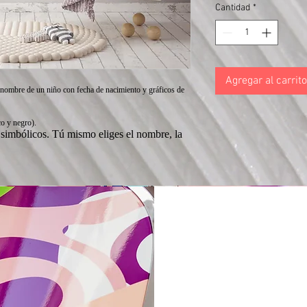
Cantidad
*
Agregar al carrito
 nombre de un niño con fecha de nacimiento y gráficos de
co y negro).
 simbólicos. Tú mismo eliges el nombre, la
Voz de Varishana © Infinity Photography _ Nadica Petrova (foto y video)
TRICICLO © 2019 foto Nik Vidmar
Bufandas © 2017 foto Katja Žagar
Presentador © 2019 foto Miro Majcen (para POPTV)