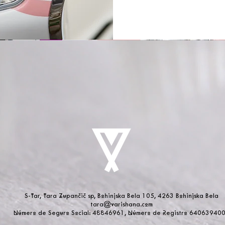
S-Tar, Tara Zupančič sp, Bohinjska Bela 105, 4263 Bohinjska Bela
tara@varishana.com
Número de Seguro Social: 48846961, Número de Registro 64063940