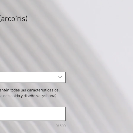
arcoíris)
mantén todas las características del
nda de sonido y diseño varyshana)
0/500