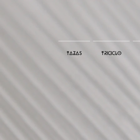
TAZAS
TRICICLO