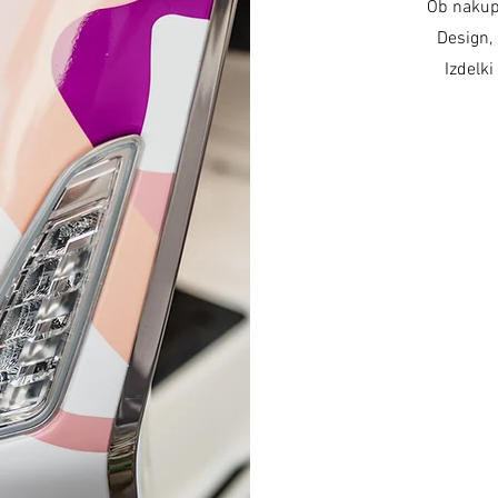
Ob nakup
Design, 
Izdelki