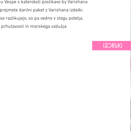
u Vespe s katerokoli poslikavo by Varishana
prejmete darilni paket z Varishana izdelki.
 se razlikujejo, so pa vedno v slogu poletja,
prhutavosti in morskega vzdušja.
IZDELKI