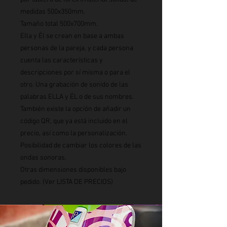
medidas 500x350mm.
Tamaño total 500x700mm.
Ella y Él se crean en base a ambas
personas de la pareja, y cada persona
cuenta las características y
descripciones por sí misma o para el
otro. Una grabación de sonido de las
palabras ELLA y ÉL o de sus nombres.
También existe la opción de añadir un
código QR, que ya está incluido en el
precio, así como la personalización.
Posibilidad de cambiar los colores de las
ondas sonoras.
Otras dimensiones disponibles bajo
pedido. (Ver LISTA DE PRECIOS)