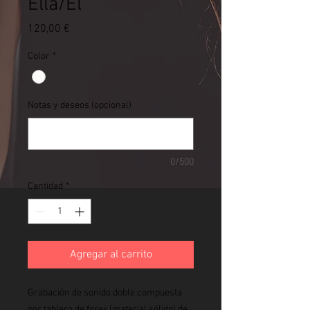
Ella/Él
Precio
120,00 €
Color
*
Notas y deseos (opcional)
0/500
Cantidad
*
Agregar al carrito
Grabación de sonido doble compuesta
por tablero de forex (material sólido) de