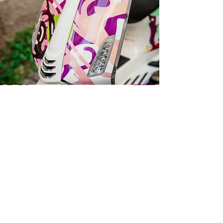
Darilni paketi
Ob nakupu Vespe s katerokoli poslikavo
by Varishana Design, prejmete darilni
paket z Varishana izdelki.
Izdelki se razlikujejo, so pa vedno v slogu
poletja, prhutavosti in morskega vzdušja.
IZDELKI