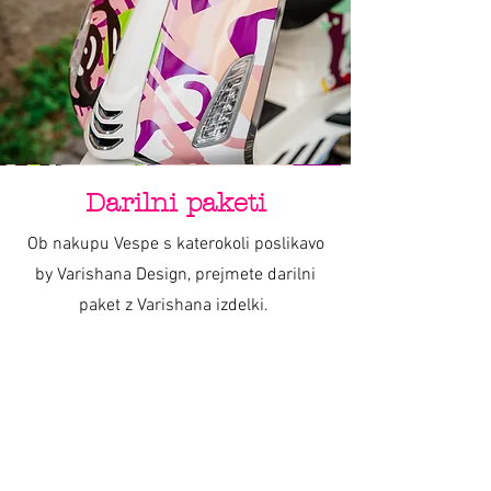
Darilni paketi
Ob nakupu Vespe s katerokoli poslikavo
by Varishana Design, prejmete darilni
paket z Varishana izdelki.
Izdelki se razlikujejo, so pa vedno v slogu
poletja, prhutavosti in morskega vzdušja.
IZDELKI