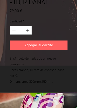
- ILUR DANAI
Precio
79,00 €
Cantidad
*
Agregar al carrito
El símbolo de hadas de un nuevo
comienzo.
Forex blanco, 10 mm de espesor (base
dura).
Dimensiones 300mmx150mm.