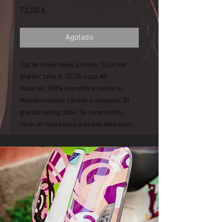
Precio
72,00 €
Agotado
Top de mujer tejido a mano, "Crochet
brallet", talla S, 70-75, copa AB.
Material: 100% microfibra (acrílico)
Mantenimiento: Lavado a máquina, 30
grados centígrados. Se recomienda
lavar en bolsa para prendas delicadas.