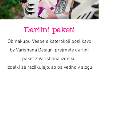
Darilni paketi
Ob nakupu Vespe s katerokoli poslikavo
by Varishana Design, prejmete darilni
paket z Varishana izdelki.
Izdelki se razlikujejo, so pa vedno v slogu
poletja, prhutavosti in morskega vzdušja.
IZDELKI