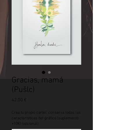
Gracias, mamá
(Pušlc)
Precio
42,00 €
Crea tu propio cartel: conserva todas las
características del gráfico (suplemento
+10€) (opcional)