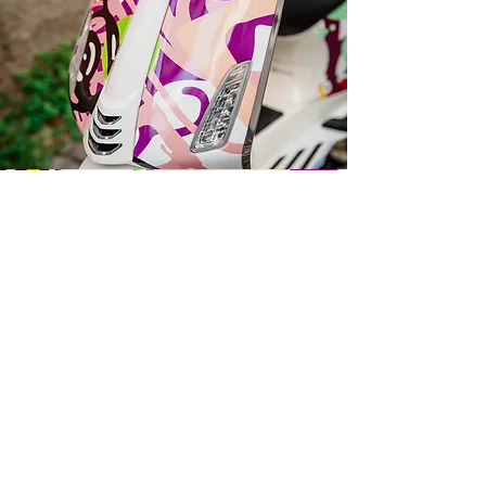
Darilni paketi
Ob nakupu Vespe s katerokoli poslikavo
by Varishana Design, prejmete darilni
paket z Varishana izdelki.
Izdelki se razlikujejo, so pa vedno v slogu
poletja, prhutavosti in morskega vzdušja.
IZDELKI