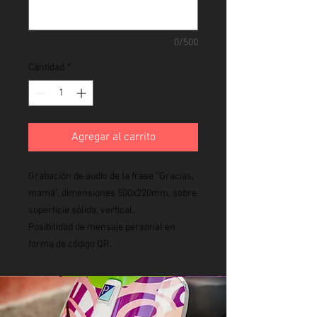
0/500
Cantidad
*
Agregar al carrito
Grabación de audio de la frase “Gracias,
mamá”, dimensiones 500x220mm, sobre
superficie sólida, vertical.
Posibilidad de mensaje personal en
forma de código QR.