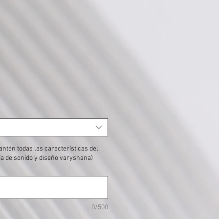
mantén todas las características del
nda de sonido y diseño varyshana)
0/500