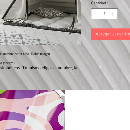
Cantidad
*
Agregar al carrito
 el nombre de un niño. Doble imagen.
co y negro).
 simbólicos. Tú mismo eliges el nombre, la
Voz de Varishana © Infinity Photography _ Nadica Petrova (foto y video)
TRICICLO © 2019 foto Nik Vidmar
Bufandas © 2017 foto Katja Žagar
Presentador © 2019 foto Miro Majcen (para POPTV)