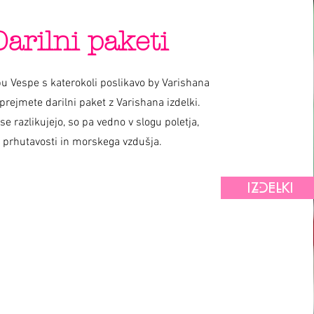
Darilni paketi
u Vespe s katerokoli poslikavo by Varishana
prejmete darilni paket z Varishana izdelki.
 se razlikujejo, so pa vedno v slogu poletja,
prhutavosti in morskega vzdušja.
IZDELKI