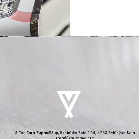
S-Tar, Tara Zupančič sp, Bohinjska Bela 105, 4263 Bohinjska Bela
tara@varishana.com