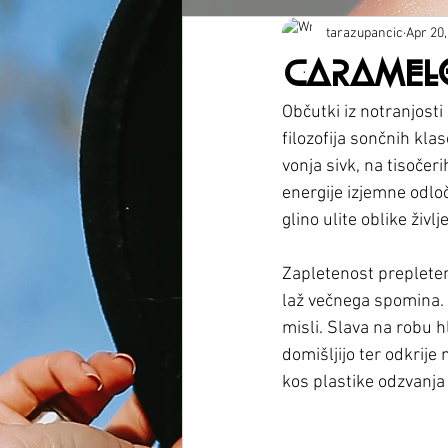
tarazupancic
Apr 20,
CARAMEL
Občutki iz notranjosti
filozofija sončnih kla
vonja sivk, na tisočer
energije izjemne odlo
glino ulite oblike živl
Zapletenost prepleten
laž večnega spomina. R
misli. Slava na robu 
domišljijo ter odkrije
kos plastike odzvanja 