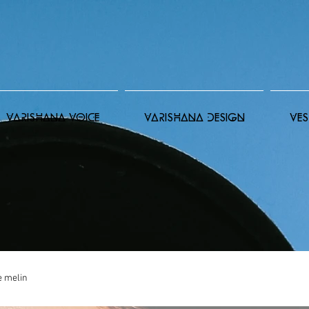
VARISHANA VOICE
VARISHANA DESIGN
VES
e melin