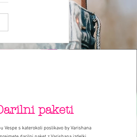
Darilni paketi
u Vespe s katerokoli poslikavo by Varishana
prejmete darilni paket z Varishana izdelki.