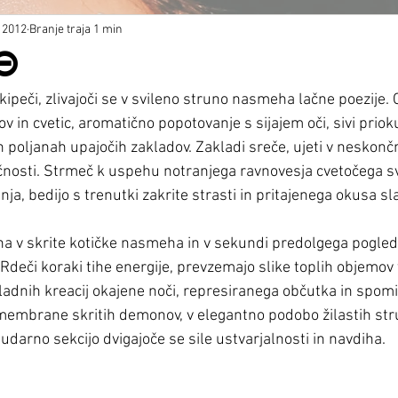
 2012
Branje traja 1 min
O
 kipeči, zlivajoči se v svileno struno nasmeha lačne poezije.
sov in cvetic, aromatično popotovanje s sijajem oči, sivi prio
ih poljanah upajočih zakladov. Zakladi sreče, ujeti v neskonč
čnosti. Strmeč k uspehu notranjega ravnovesja cvetočega sv
jenja, bedijo s trenutki zakrite strasti in pritajenega okusa sl
a v skrite kotičke nasmeha in v sekundi predolgega pogleda
deči koraki tihe energije, prevzemajo slike toplih objemov 
hladnih kreacij okajene noči, represiranega občutka in spom
 membrane skritih demonov, v elegantno podobo žilastih stru
udarno sekcijo dvigajoče se sile ustvarjalnosti in navdiha. 