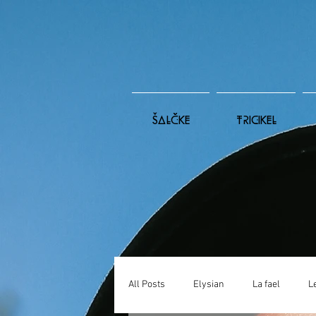
ŠALČKE
TRICIKEL
All Posts
Elysian
La fael
L