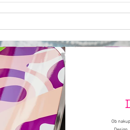
LUČ
Varishana Voice © Infinity Photography _ Nadica Petrova (foto in video)
TRICIKEL © 2019 foto Nik Vidmar
Šalčke © 2017 foto Katja Žagar
Voditeljica © 2019 foto Miro Majcen (za POPTV)
Ob nakup
Design, 