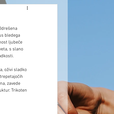
 Odrešena 
kus bledega 
nost ljubeče 
eta, s slano 
adkosti. 
, oživi sladko 
trepetajočih 
ina, zavede 
ktur. Trikoten 