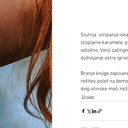
Slutnja  utripanja is
stopljene karamele, pr
odločno. Vonji začinj
doživljanje ostre igrivo
Branje knjige zapisan
rešitev, polet na demo
dvig vilinske moči než
Elysian