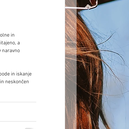
olne in 
tajeno, a 
v naravno 
ode in iskanje 
a in neskončen 