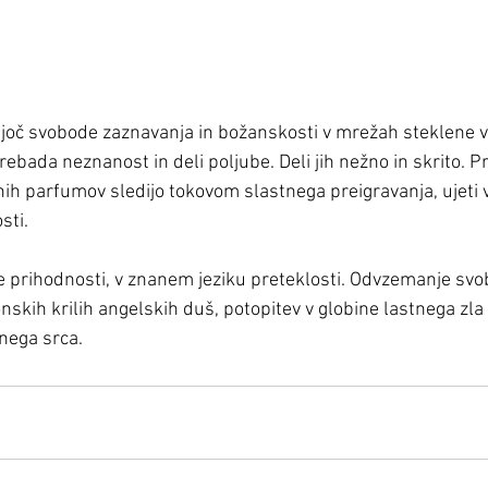
kajoč svobode zaznavanja in božanskosti v mrežah steklene v
ebada neznanost in deli poljube. Deli jih nežno in skrito. Pri
enih parfumov sledijo tokovom slastnega preigravanja, ujeti 
sti. 
e prihodnosti, v znanem jeziku preteklosti. Odvzemanje svob
nskih krilih angelskih duš, potopitev v globine lastnega zl
nega srca. 