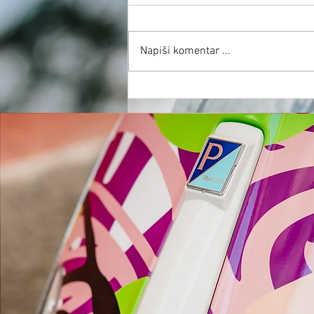
Napiši komentar ...
NIHČE NI REKEL, DA BO LAHKO