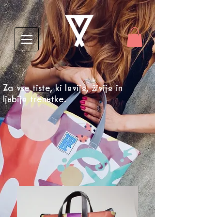
Za vse tiste, ki lovijo, živijo in
ljubijo trenutke.