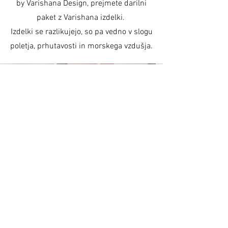
by Varishana Design, prejmete darilni
paket z Varishana izdelki.
Izdelki se razlikujejo, so pa vedno v slogu
poletja, prhutavosti in morskega vzdušja.
IZDELKI
Varishana Voice © Infinity Photography _ Nadica
Petrova (foto in video)
TRICIKEL © 2019 foto Nik Vidmar