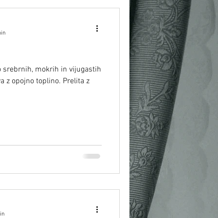
min
 srebrnih, mokrih in vijugastih
va z opojno toplino. Prelita z
in