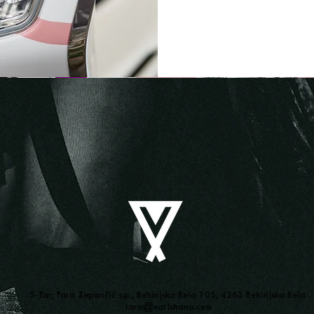
S-Tar, Tara Zupančič s.p., Bohinjska Bela 105, 4263 Bohinjska Bela
tara@varishana.com