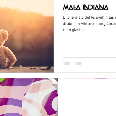
MALA INDIANA
Bilo je malo dekle, svetlih las i
drobno in vihravo, energično 
rado glasbo,...
Varishana Voice © Infinity Photography _ Nadica Petrova (foto in video)
TRICIKEL © 2019 foto Nik Vidmar
Šalčke © 2017 foto Katja Žagar
Voditeljica © 2019 foto Miro Majcen (za POPTV)