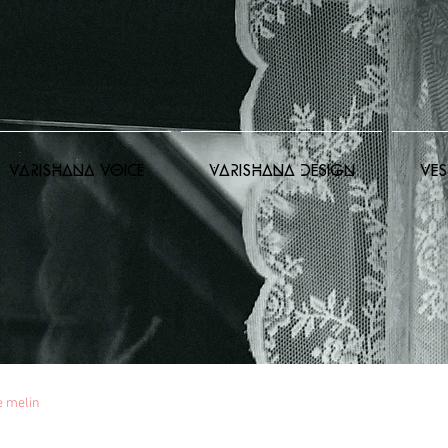
VARISHANA VOICE
VARISHANA DESIGN
VES
e melin