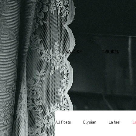
ŠALČKE
TRICIKEL
All Posts
Elysian
La fael
L