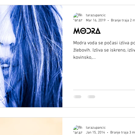
tarazupancic
Mar 16, 2019
Branje traja 2 
MODRA
Modra voda se počasi izliva po
žlebovih. Izliva se iskreno, izli
kovinsko,...
tarazupancic
Jan 15, 2014
Branje traja 3 m