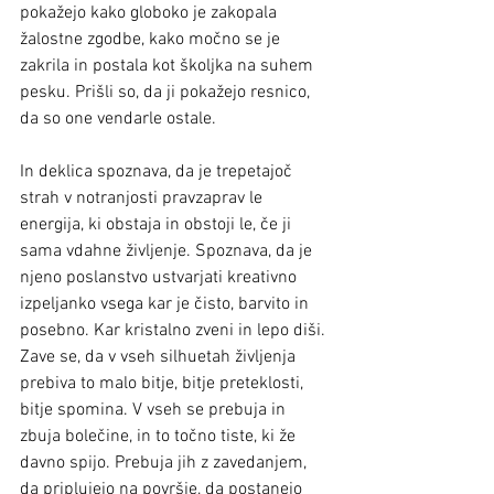
pokažejo kako globoko je zakopala 
žalostne zgodbe, kako močno se je 
zakrila in postala kot školjka na suhem 
pesku. Prišli so, da ji pokažejo resnico, 
da so one vendarle ostale.
In deklica spoznava, da je trepetajoč 
strah v notranjosti pravzaprav le 
energija, ki obstaja in obstoji le, če ji 
sama vdahne življenje. Spoznava, da je 
njeno poslanstvo ustvarjati kreativno 
izpeljanko vsega kar je čisto, barvito in 
posebno. Kar kristalno zveni in lepo diši. 
Zave se, da v vseh silhuetah življenja 
prebiva to malo bitje, bitje preteklosti, 
bitje spomina. V vseh se prebuja in 
zbuja bolečine, in to točno tiste, ki že 
davno spijo. Prebuja jih z zavedanjem, 
da priplujejo na površje, da postanejo 