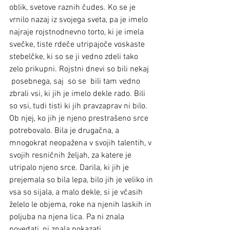
oblik, svetove raznih čudes. Ko se je 
vrnilo nazaj iz svojega sveta, pa je imelo 
najraje rojstnodnevno torto, ki je imela 
svečke, tiste rdeče utripajoče voskaste 
stebelčke, ki so se ji vedno zdeli tako 
zelo prikupni. Rojstni dnevi so bili nekaj 
 posebnega, saj  so se  bili tam vedno 
zbrali vsi, ki jih je imelo dekle rado. Bili 
so vsi, tudi tisti ki jih pravzaprav ni bilo. 
Ob njej, ko jih je njeno prestrašeno srce 
potrebovalo. Bila je drugačna, a 
mnogokrat neopažena v svojih talentih, v 
svojih resničnih željah, za katere je 
utripalo njeno srce. Darila, ki jih je 
prejemala so bila lepa, bilo jih je veliko in 
vsa so sijala, a malo dekle, si je včasih 
želelo le objema, roke na njenih laskih in 
poljuba na njena lica. Pa ni znala 
povedati, ni znala pokazati.