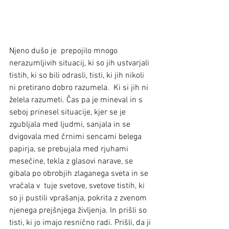
Njeno dušo je  prepojilo mnogo 
nerazumljivih situacij, ki so jih ustvarjali 
tistih, ki so bili odrasli, tisti, ki jih nikoli 
ni pretirano dobro razumela.  Ki si jih ni 
želela razumeti. Čas pa je mineval in s 
seboj prinesel situacije, kjer se je 
zgubljala med ljudmi, sanjala in se 
dvigovala med črnimi sencami belega 
papirja, se prebujala med rjuhami 
mesečine, tekla z glasovi narave, se 
gibala po obrobjih zlaganega sveta in se 
vračala v  tuje svetove, svetove tistih, ki 
so ji pustili vprašanja, pokrita z zvenom 
njenega prejšnjega življenja. In prišli so 
tisti, ki jo imajo resnično radi. Prišli, da ji 