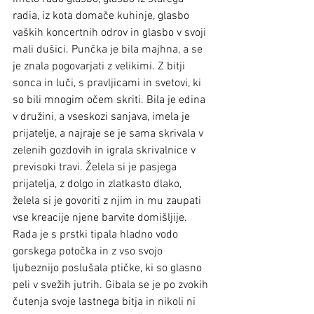
radia, iz kota domače kuhinje, glasbo 
vaških koncertnih odrov in glasbo v svoji 
mali dušici. Punčka je bila majhna, a se 
je znala pogovarjati z velikimi. Z bitji 
sonca in luči, s pravljicami in svetovi, ki 
so bili mnogim očem skriti. Bila je edina 
v družini, a vseskozi sanjava, imela je 
prijatelje, a najraje se je sama skrivala v 
zelenih gozdovih in igrala skrivalnice v 
previsoki travi. Želela si je pasjega 
prijatelja, z dolgo in zlatkasto dlako, 
želela si je govoriti z njim in mu zaupati 
vse kreacije njene barvite domišljije. 
Rada je s prstki tipala hladno vodo 
gorskega potočka in z vso svojo 
ljubeznijo poslušala ptičke, ki so glasno 
peli v svežih jutrih. Gibala se je po zvokih 
čutenja svoje lastnega bitja in nikoli ni 