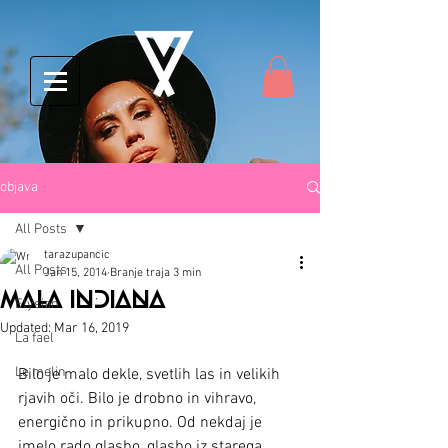
objava
All Posts
tarazupancic
All Posts
Jan 15, 2014
Branje traja 3 min
MALA INDIANA
Elysian
Updated:
Mar 16, 2019
La fael
Le melin
Bilo je malo dekle, svetlih las in velikih 
rjavih oči. Bilo je drobno in vihravo, 
energično in prikupno. Od nekdaj je 
imelo rado glasbo, glasbo iz starega 