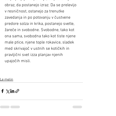
obraz, da postanejo izraz. Da se prelevijo 
v resničnost, ostanejo za trenutke 
zavedanja in po potovanju v čustvene 
predore solza in krika, postanejo svetle, 
žareče in svobodne. Svobodne, tako kot 
ona sama, svobodna tako kot tiste njene 
male ptice, njene tople rokavice, sladek 
med skrivajoč v ustnih se kotičkih in 
pravljični svet izza planjav njenih 
upajočih misli.
Le melin