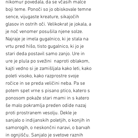
nikomur povedala, da se včasih malce 
boji teme. Ponoči so jo obiskovale temne 
sence, vijugaste kreature, sikajočih 
glasov in ostrih oči. Velikokrat je jokala, a 
je noč venomer posušila njene solze. 
Najraje je imela gugalnico, ki je stala na 
vrtu pred hišo, tisto gugalnico, ki jo je 
stari deda postavil samo zanjo. Ure in 
ure je plula po svežini  naproti oblakom, 
kajti vedno si je zamišljala kako leti, kako 
poleti visoko, kako razprostre svoje 
ročice in se preda veličini neba. Pa se 
potem spet vrne s pisano ptico, katero s 
ponosom pokaže stari mami in s katero 
še malo pokramlja preden odide nazaj 
proti prostranem vesolju. Dekle je 
sanjalo o indijanskih poletjih, o konjih in 
samorogih, o neskončni naravi, o barvah 
in ognjišču. Sanjalo je svetove raznih 