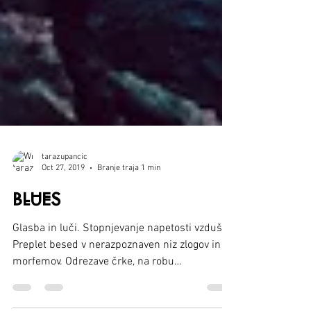
tarazupancic
Oct 27, 2019
Branje traja 1 min
BLUES
Glasba in luči. Stopnjevanje napetosti vzdušja.
Preplet besed v nerazpoznaven niz zlogov in
morfemov. Odrezave črke, na robu
eksplozije....