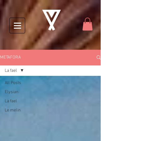
METAFORA
La fael
All Posts
Elysian
La fael
Le melin