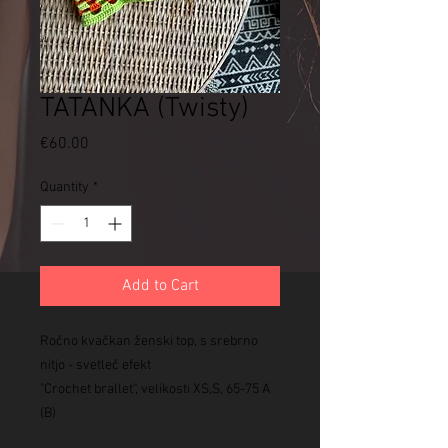
TATANKA (Twisty)
Price
€60.00
Quantity
*
Add to Cart
Ročno kvačkan ženski top, s srebrno
nitjo - svetleč efekt
"Crochet brallet", velikosti XS,S, 65-75 A
(B)