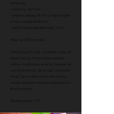
Dimenzije:
- košarica: 15x17cm
- podprsni obseg: 68 cm (z reguliranjem
vrvice v ozadju do 80 cm)
- dolžina spodnjega dela topa: 12cm
Material: 100% bombaž
Vzdrževanje: Pranje v pralnem stroju, 30
stopinj Celzija. Priporočljiva uporaba
vrečke za občutljiva oblačila. Sušenje na
ravnih površinah. Se ne suši v sušilnem
stroju. Top se rahlo razširi ob nošenju,
vendar se potem ob pranju spet povrne v
prvotno stanje.
Številka artikla: 179