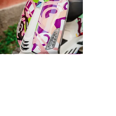
Darilni paketi
Ob nakupu Vespe s katerokoli poslikavo
by Varishana Design, prejmete darilni
paket z Varishana izdelki.
Izdelki se razlikujejo, so pa vedno v slogu
poletja, prhutavosti in morskega vzdušja.