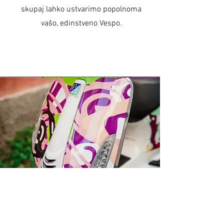
skupaj lahko ustvarimo popolnoma
vašo, edinstveno Vespo.
Darilni paketi
Ob nakupu Vespe s katerokoli poslikavo