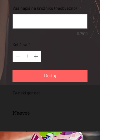
Vaš napiš na krožniku (neobvezno)
0/500
Količina
*
Dodaj
Za neki gor dat.
Nasvet
**Odsvetujemo neposreden stik hrane in
pijače s porisanimi ilustracijami.