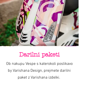
Darilni paketi
Ob nakupu Vespe s katerokoli poslikavo
by Varishana Design, prejmete darilni
paket z Varishana izdelki.
Izdelki se razlikujejo, so pa vedno v slogu
poletja, prhutavosti in morskega vzdušja.
IZDELKI