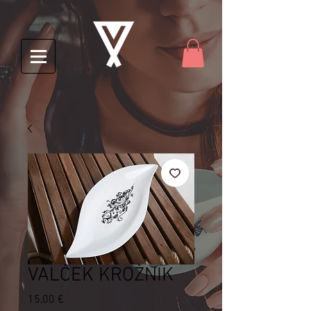
VALČEK KROŽNIK
Price
15,00 €