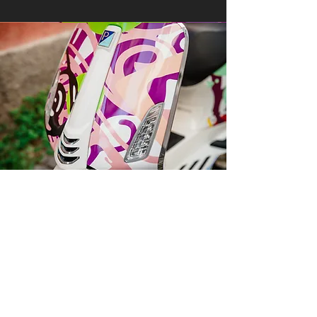
Darilni paketi
Ob nakupu Vespe s katerokoli poslikavo
by Varishana Design, prejmete darilni
paket z Varishana izdelki.
Izdelki se razlikujejo, so pa vedno v slogu
poletja, prhutavosti in morskega vzdušja.