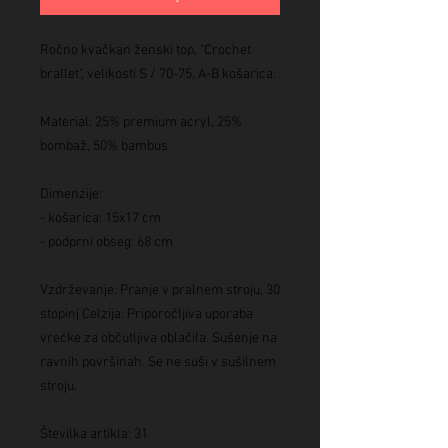
Ročno kvačkan ženski top, "Crochet
brallet", velikosti S / 70-75, A-B košarica.
Material: 25% premium acryl, 25%
bombaž, 50% bambus
Dimenzije:
- košarica: 15x17 cm
- podprni obseg: 68 cm
Vzdrževanje: Pranje v pralnem stroju, 30
stopinj Celzija. Priporočljiva uporaba
vrećke za občutljiva oblačila. Sušenje na
ravnih površinah. Se ne suši v sušilnem
stroju.
Številka artikla: 31