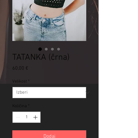
TATANKA (črna)
Price
60,00 €
Velikost
*
Količina
*
Dodaj