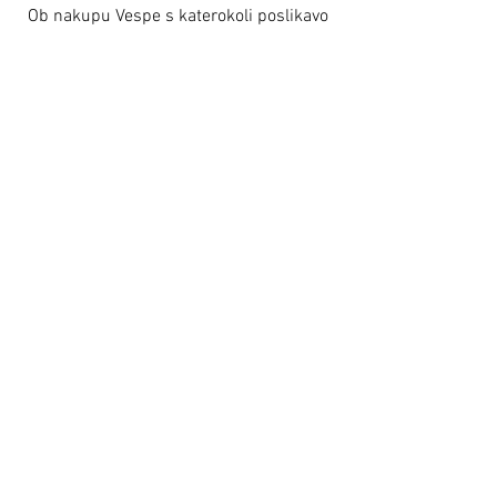
Ob nakupu Vespe s katerokoli poslikavo
by Varishana Design, prejmete darilni
paket z Varishana izdelki.
Izdelki se razlikujejo, so pa vedno v slogu
poletja, prhutavosti in morskega vzdušja.
IZDELKI
Varishana Voice © Infinity Photography _ Nadica