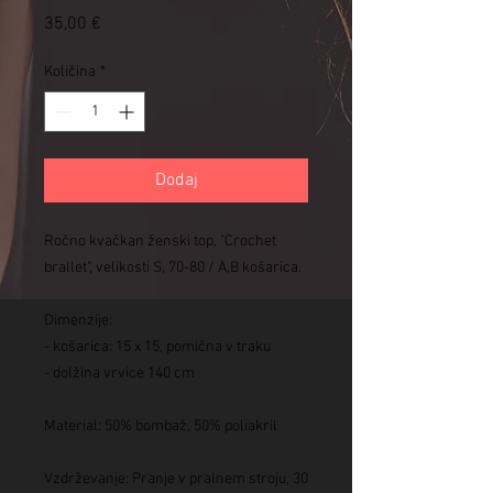
Price
35,00 €
Količina
*
Dodaj
Ročno kvačkan ženski top, "Crochet
brallet", velikosti S, 70-80 / A,B košarica.
Dimenzije:
- košarica: 15 x 15, pomična v traku
- dolžina vrvice 140 cm
Material: 50% bombaž, 50% poliakril
Vzdrževanje: Pranje v pralnem stroju, 30