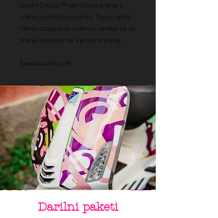
stopinj Celzija. Priporočljivo pranje v
vrečki za občutljivo perilo. Top se lahko
rahlo raztegne ob nošenju, vendar se ob
pranju spet povrne v prvotno stanje.
Številka artikla: 80
Darilni paketi