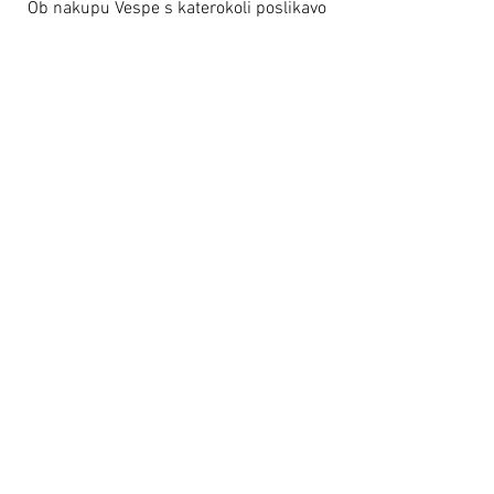
Ob nakupu Vespe s katerokoli poslikavo
by Varishana Design, prejmete darilni
paket z Varishana izdelki.
Izdelki se razlikujejo, so pa vedno v slogu
poletja, prhutavosti in morskega vzdušja.
IZDELKI
Varishana Voice © Infinity Photography _ Nadica