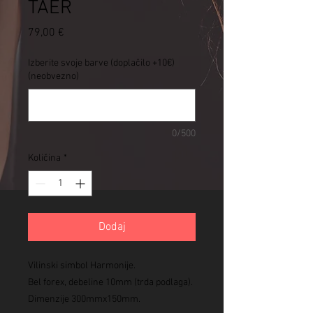
TAER
Price
79,00 €
Izberite svoje barve (doplačilo +10€)
(neobvezno)
0/500
Količina
*
Dodaj
Vilinski simbol Harmonije.
Bel forex, debeline 10mm (trda podlaga).
Dimenzije 300mmx150mm.