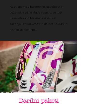
Ko zaupamo v harmonijo, popolnost in
božanski red, ki vlada vesolju, se tudi
naša telesa in hormonski sistem
začnejo uravnovešati in delovati skladno
s seboj in okoljem.
Darilni paketi