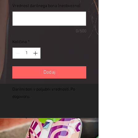
Vrednost darilnega bona (neobvezno)
0/500
Količina
*
Dodaj
Darilni bon v poljubni vrednosti. Po
dogovoru.