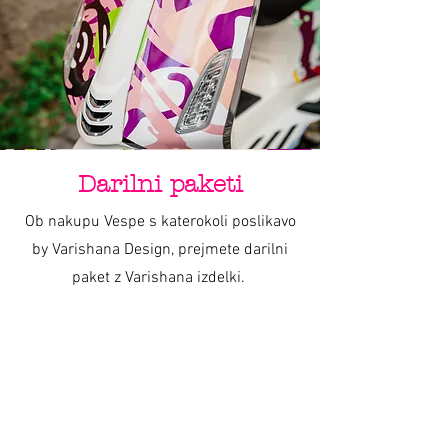
Darilni paketi
Ob nakupu Vespe s katerokoli poslikavo
by Varishana Design, prejmete darilni
paket z Varishana izdelki.
Izdelki se razlikujejo, so pa vedno v slogu
poletja, prhutavosti in morskega vzdušja.
IZDELKI