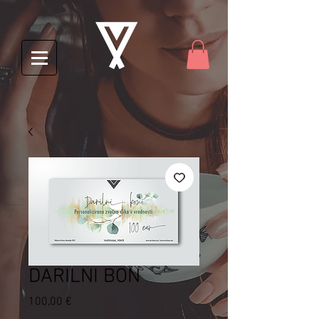
DARILNI BON
Price
100,00 €