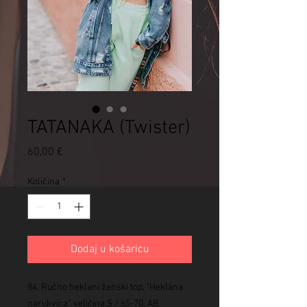
TATANAKA (Twister)
Cijena
60,00 €
Količina
*
Dodaj u košaricu
84. Ručno heklani ženski top, "Heklana
narukvica", veličina S / 65-70, AB