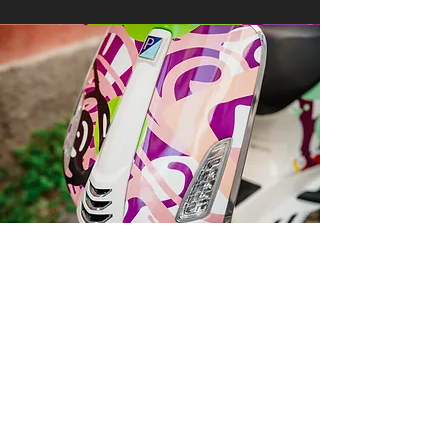
Darilni paketi
Ob nakupu Vespe s katerokoli poslikavo
by Varishana Design, prejmete darilni
paket z Varishana izdelki.
Izdelki se razlikujejo, so pa vedno v slogu
poletja, prhutavosti in morskega vzdušja.