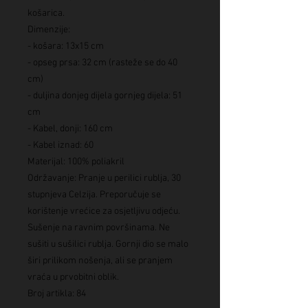
košarica.
Dimenzije:
- košara: 13x15 cm
- opseg prsa: 32 cm (rasteže se do 40
cm)
- duljina donjeg dijela gornjeg dijela: 51
cm
- Kabel, donji: 160 cm
- Kabel iznad: 60
Materijal: 100% poliakril
Održavanje: Pranje u perilici rublja, 30
stupnjeva Celzija. Preporučuje se
korištenje vrećice za osjetljivu odjeću.
Sušenje na ravnim površinama. Ne
sušiti u sušilici rublja. Gornji dio se malo
širi prilikom nošenja, ali se pranjem
vraća u prvobitni oblik.
Broj artikla: 84