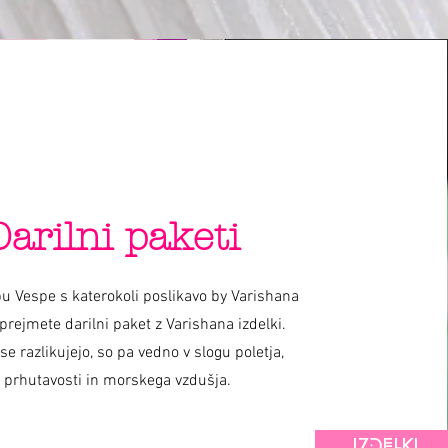
Darilni paketi
u Vespe s katerokoli poslikavo by Varishana
prejmete darilni paket z Varishana izdelki.
 se razlikujejo, so pa vedno v slogu poletja,
prhutavosti in morskega vzdušja.
IZDELKI