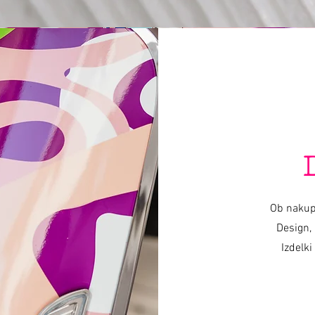
Varishana Voice © Infinity Photography _ Nadica Petrova (fotografija i video)
TRIKIL © 2019 foto Nik Vidmar
Šalovi © 2017 foto Katja Žagar
Voditelj © 2019 foto Miro Majcen (za POPTV)
Ob nakup
Design, 
Izdelki