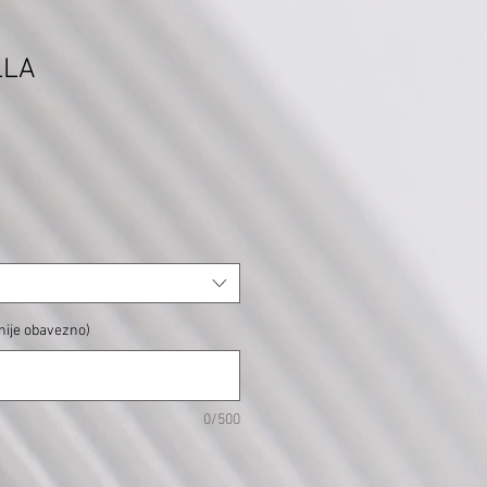
LLA
 (nije obavezno)
0/500