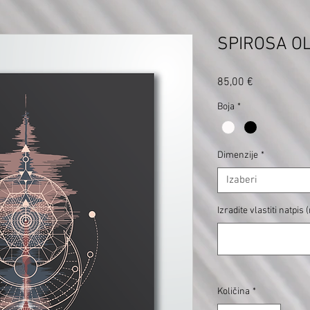
SPIROSA O
Cijena
85,00 €
Boja
*
Dimenzije
*
Izaberi
Izradite vlastiti natpis
Količina
*