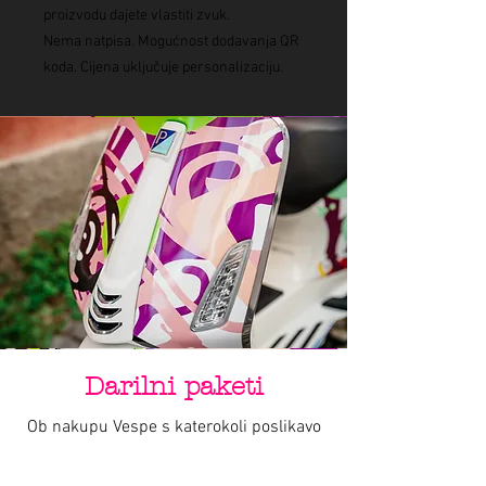
proizvodu dajete vlastiti zvuk.
Nema natpisa. Mogućnost dodavanja QR
koda. Cijena uključuje personalizaciju.
Darilni paketi
Ob nakupu Vespe s katerokoli poslikavo
by Varishana Design, prejmete darilni