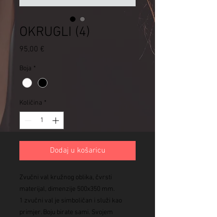
OKRUGLI (4)
Cijena
95,00 €
Boja
*
Količina
*
Dodaj u košaricu
Zvučni val kružnog oblika, čvrsti
materijal, dimenzije 500x350 mm.
1 zvučni val je simboličan i služi kao
primjer. Boju birate sami. Svojem