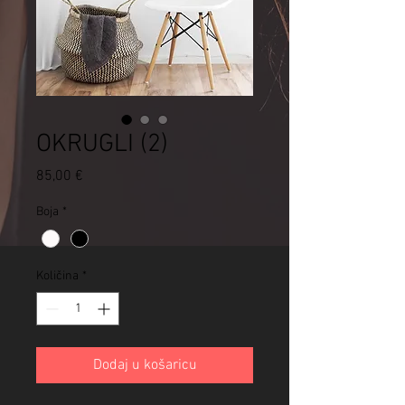
OKRUGLI (2)
Cijena
85,00 €
Boja
*
Količina
*
Dodaj u košaricu