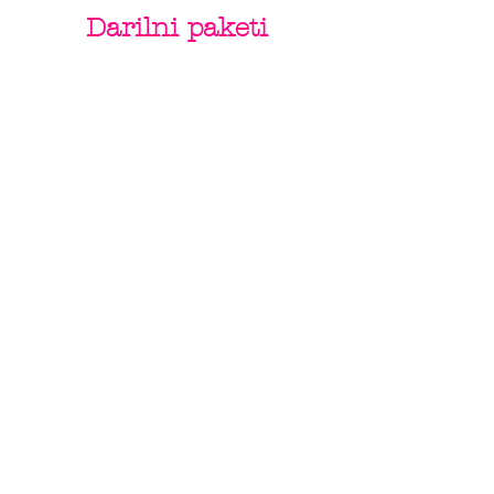
Darilni paketi
Ob nakupu Vespe s katerokoli poslikavo
by Varishana Design, prejmete darilni
paket z Varishana izdelki.
Izdelki se razlikujejo, so pa vedno v slogu
poletja, prhutavosti in morskega vzdušja.
IZDELKI