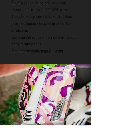
Zvučni val kružnog oblika, čvrsti
materijal, dimenzije 500x350 mm.
1 zvučni val je simboličan i služi kao
primjer. Dodana kružna grafika. Boje
birate sami.
Sami dajete svoj zvuk za svoj proizvod i
sami birate natpis.
Mogućnost dodavanja QR koda.