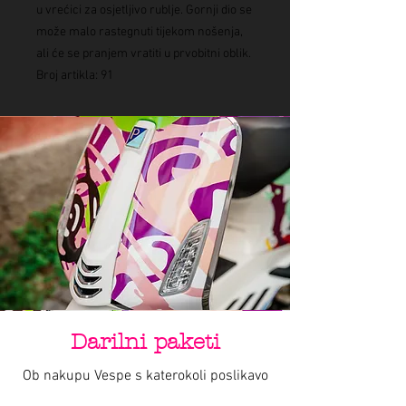
u vrećici za osjetljivo rublje. Gornji dio se
može malo rastegnuti tijekom nošenja,
ali će se pranjem vratiti u prvobitni oblik.
Broj artikla: 91
Darilni paketi
Ob nakupu Vespe s katerokoli poslikavo
by Varishana Design, prejmete darilni