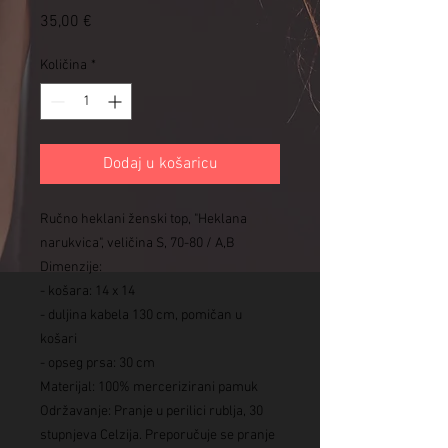
Cijena
35,00 €
Količina
*
Dodaj u košaricu
Ručno heklani ženski top, "Heklana
narukvica", veličina S, 70-80 / A,B
Dimenzije:
- košara: 14 x 14
- duljina kabela 130 cm, pomičan u
košari
- opseg prsa: 30 cm
Materijal: 100% mercerizirani pamuk
Održavanje: Pranje u perilici rublja, 30
stupnjeva Celzija. Preporučuje se pranje