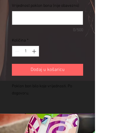
Vrijednost poklon bona (nije obavezno)
0/500
Količina
*
Dodaj u košaricu
Poklon bon bilo koje vrijednosti. Po
dogovoru.