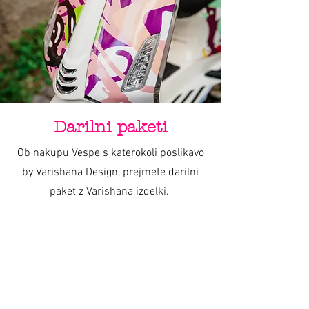
Darilni paketi
Ob nakupu Vespe s katerokoli poslikavo
by Varishana Design, prejmete darilni
paket z Varishana izdelki.
Izdelki se razlikujejo, so pa vedno v slogu
poletja, prhutavosti in morskega vzdušja.
IZDELKI