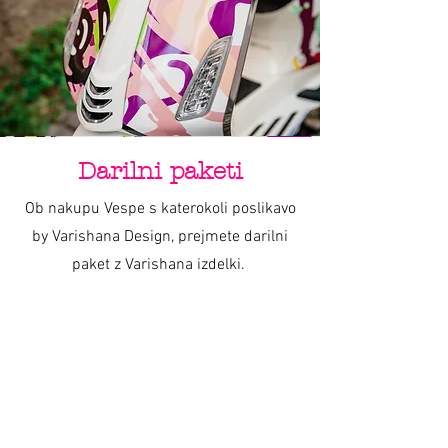
Darilni paketi
Ob nakupu Vespe s katerokoli poslikavo
by Varishana Design, prejmete darilni
paket z Varishana izdelki.
Izdelki se razlikujejo, so pa vedno v slogu
poletja, prhutavosti in morskega vzdušja.
IZDELKI