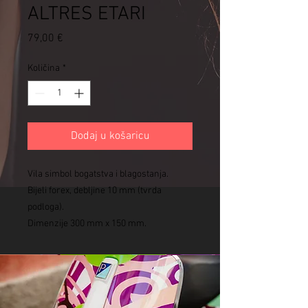
ALTRES ETARI
Cijena
79,00 €
Količina
*
Dodaj u košaricu
Vila simbol bogatstva i blagostanja.
Bijeli forex, debljine 10 mm (tvrda
podloga).
Dimenzije 300 mm x 150 mm.